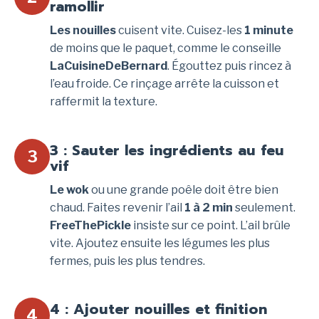
ramollir
Les nouilles
cuisent vite. Cuisez-les
1 minute
de moins que le paquet, comme le conseille
LaCuisineDeBernard
. Égouttez puis rincez à
l’eau froide. Ce rinçage arrête la cuisson et
raffermit la texture.
3 : Sauter les ingrédients au feu
3
vif
Le wok
ou une grande poêle doit être bien
chaud. Faites revenir l’ail
1 à 2 min
seulement.
FreeThePickle
insiste sur ce point. L’ail brûle
vite. Ajoutez ensuite les légumes les plus
fermes, puis les plus tendres.
4 : Ajouter nouilles et finition
4