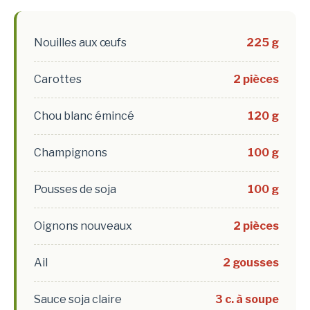
Nouilles aux œufs
225 g
Carottes
2 pièces
Chou blanc émincé
120 g
Champignons
100 g
Pousses de soja
100 g
Oignons nouveaux
2 pièces
Ail
2 gousses
Sauce soja claire
3 c. à soupe